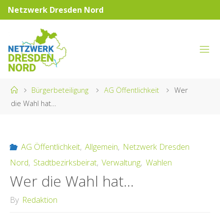
Skip
Netzwerk Dresden Nord
to
content
NETZWERK
DRESDEN
NORD
Home
Bürgerbeteiligung
AG Öffentlichkeit
Wer
die Wahl hat…
AG Öffentlichkeit
,
Allgemein
,
Netzwerk Dresden
Nord
,
Stadtbezirksbeirat
,
Verwaltung
,
Wahlen
Wer die Wahl hat…
By
Redaktion