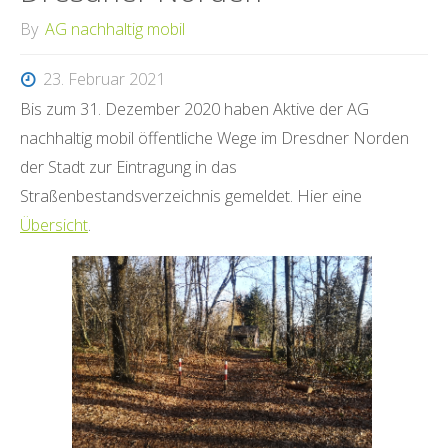
E
By
AG nachhaltig mobil
S
D
23. Februar 2021
Bis zum 31. Dezember 2020 haben Aktive der AG
E
nachhaltig mobil öffentliche Wege im Dresdner Norden
N
der Stadt zur Eintragung in das
Straßenbestandsverzeichnis gemeldet. Hier eine
N
Übersicht
.
O
R
D
N
E
T