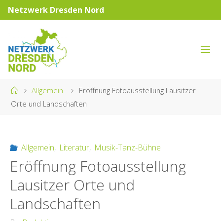
Skip
Netzwerk Dresden Nord
to
content
NETZWERK
DRESDEN
NORD
Home
Allgemein
Eröffnung Fotoausstellung Lausitzer
Orte und Landschaften
Allgemein
,
Literatur
,
Musik-Tanz-Bühne
Eröffnung Fotoausstellung
Lausitzer Orte und
Landschaften