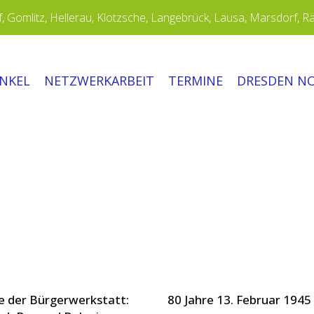
 Gomlitz, Hellerau, Klotzsche, Langebrück, Lausa, Marsdorf, R
INKEL
NETZWERKARBEIT
TERMINE
DRESDEN N
e der Bürgerwerkstatt:
80 Jahre 13. Februar 1945