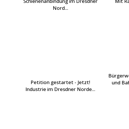
Schienenanbindung im Dresdner
Mit Ra
Nord...
Bürgerwe
Petition gestartet - Jetzt!
und Bah
Industrie im Dresdner Norde...