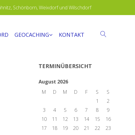
ähnitz, Schönborn, Weixdorf und Wilschdorf
ORD
GEOCACHING
KONTAKT
SEARCH
TERMINÜBERSICHT
August 2026
M
D
M
D
F
S
S
1
2
3
4
5
6
7
8
9
10
11
12
13
14
15
16
17
18
19
20
21
22
23