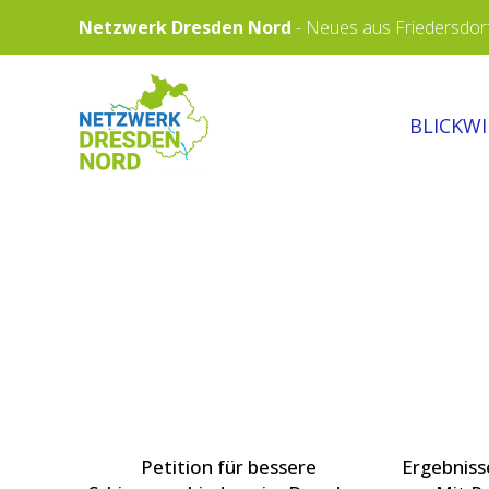
Skip
Netzwerk Dresden Nord
-
Neues aus Friedersdorf,
to
content
NETZWERK
BLICKW
DRESDEN
NORD
Petition für bessere
Ergebniss