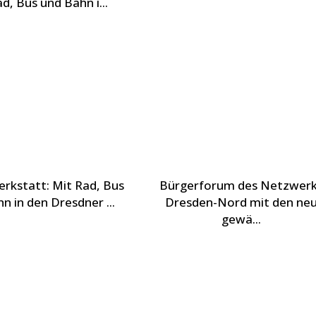
d, Bus und Bahn i...
rkstatt: Mit Rad, Bus
Bürgerforum des Netzwer
n in den Dresdner ...
Dresden-Nord mit den ne
gewä...