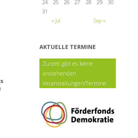
24
25
26
27
28
29
30
31
« Jul
Sep »
AKTUELLE TERMINE
Zurzeit gibt es keine
anstehenden
ks
Veranstaltungen/Termine.
u