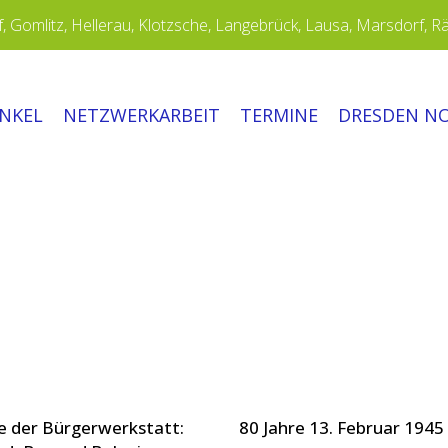
 Gomlitz, Hellerau, Klotzsche, Langebrück, Lausa, Marsdorf, R
INKEL
NETZWERKARBEIT
TERMINE
DRESDEN N
e der Bürgerwerkstatt:
80 Jahre 13. Februar 1945