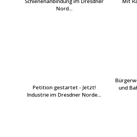
Schienenanbindung im Dresdner
Mit Ra
Nord...
Bürgerwe
Petition gestartet - Jetzt!
und Bah
Industrie im Dresdner Norde...