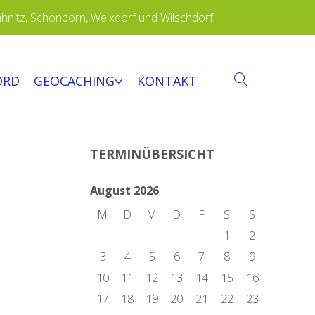
ähnitz, Schönborn, Weixdorf und Wilschdorf
ORD
GEOCACHING
KONTAKT
SEARCH
TERMINÜBERSICHT
August 2026
M
D
M
D
F
S
S
1
2
3
4
5
6
7
8
9
10
11
12
13
14
15
16
17
18
19
20
21
22
23