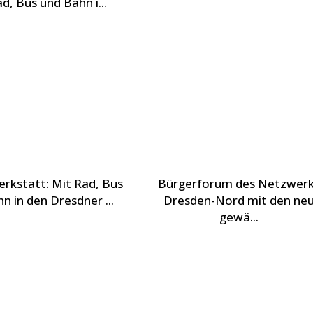
d, Bus und Bahn i...
rkstatt: Mit Rad, Bus
Bürgerforum des Netzwer
n in den Dresdner ...
Dresden-Nord mit den ne
gewä...