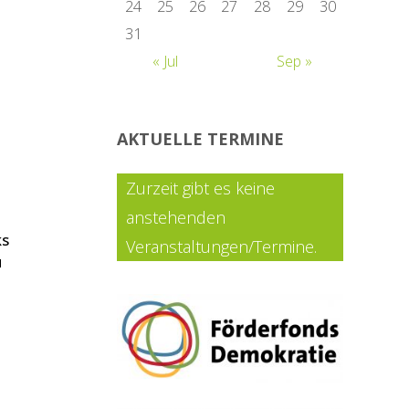
24
25
26
27
28
29
30
31
« Jul
Sep »
AKTUELLE TERMINE
Zurzeit gibt es keine
anstehenden
ks
Veranstaltungen/Termine.
u