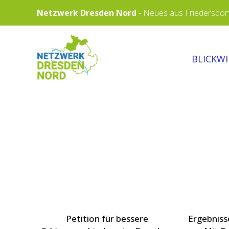
Skip
Netzwerk Dresden Nord
-
Neues aus Friedersdorf,
to
content
NETZWERK
BLICKW
DRESDEN
NORD
Petition für bessere
Ergebniss