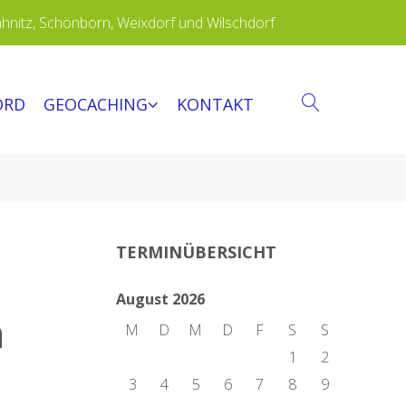
ähnitz, Schönborn, Weixdorf und Wilschdorf
ORD
GEOCACHING
KONTAKT
SEARCH
TERMINÜBERSICHT
August 2026
n
M
D
M
D
F
S
S
1
2
3
4
5
6
7
8
9