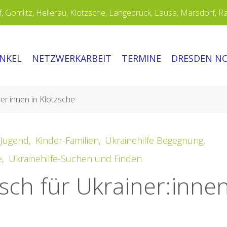
 Gomlitz, Hellerau, Klotzsche, Langebrück, Lausa, Marsdorf, R
INKEL
NETZWERKARBEIT
TERMINE
DRESDEN N
er:innen in Klotzsche
Jugend
,
Kinder-Familien
,
Ukrainehilfe Begegnung
,
e
,
Ukrainehilfe-Suchen und Finden
sch für Ukrainer:inne