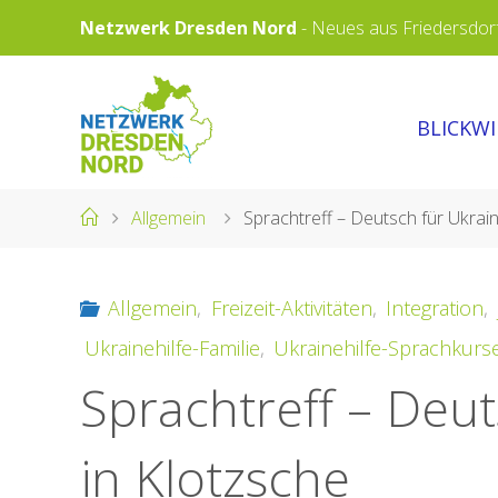
Skip
Netzwerk Dresden Nord
-
Neues aus Friedersdorf,
to
content
NETZWERK
BLICKW
DRESDEN
NORD
Home
Allgemein
Sprachtreff – Deutsch für Ukrain
Allgemein
,
Freizeit-Aktivitäten
,
Integration
,
Ukrainehilfe-Familie
,
Ukrainehilfe-Sprachkurs
Sprachtreff – Deut
in Klotzsche