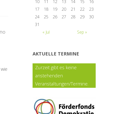
10
11
12
13
14
15
16
17
18
19
20
21
22
23
24
25
26
27
28
29
30
31
 по
« Jul
Sep »
AKTUELLE TERMINE
Zurzeit gibt es keine
 wie
anstehenden
Veranstaltungen/Termine.
.