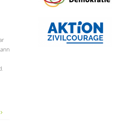
ar
kann
d.