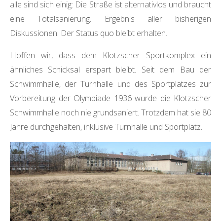
alle sind sich einig: Die Straße ist alternativlos und braucht
Z
eine Totalsanierung. Ergebnis aller bisherigen
W
Diskussionen: Der Status quo bleibt erhalten.
E
Hoffen wir, dass dem Klotzscher Sportkomplex ein
R
ähnliches Schicksal erspart bleibt. Seit dem Bau der
K
Schwimmhalle, der Turnhalle und des Sportplatzes zur
Vorbereitung der Olympiade 1936 wurde die Klotzscher
D
Schwimmhalle noch nie grundsaniert. Trotzdem hat sie 80
R
Jahre durchgehalten, inklusive Turnhalle und Sportplatz.
E
S
D
E
N