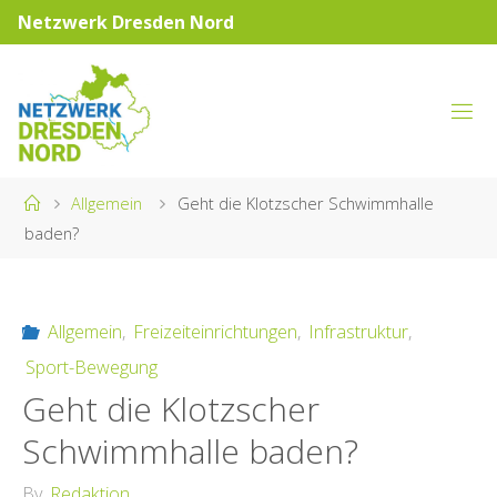
Skip
Netzwerk Dresden Nord
to
content
N
E
T
Home
Allgemein
Geht die Klotzscher Schwimmhalle
Z
baden?
W
E
Allgemein
,
Freizeiteinrichtungen
,
Infrastruktur
,
R
Sport-Bewegung
K
Geht die Klotzscher
D
Schwimmhalle baden?
R
By
Redaktion