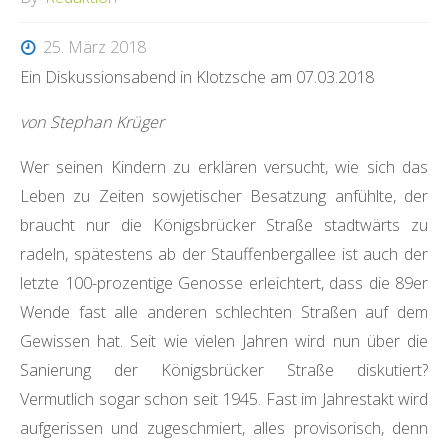
E
S
25. März 2018
D
Ein Diskussionsabend in Klotzsche am 07.03.2018
E
von Stephan Krüger
N
Wer seinen Kindern zu erklären versucht, wie sich das
Leben zu Zeiten sowjetischer Besatzung anfühlte, der
N
braucht nur die Königsbrücker Straße stadtwärts zu
radeln, spätestens ab der Stauffenbergallee ist auch der
O
letzte 100-prozentige Genosse erleichtert, dass die 89er
R
Wende fast alle anderen schlechten Straßen auf dem
D
Gewissen hat. Seit wie vielen Jahren wird nun über die
N
Sanierung der Königsbrücker Straße diskutiert?
Vermutlich sogar schon seit 1945. Fast im Jahrestakt wird
E
aufgerissen und zugeschmiert, alles provisorisch, denn
T