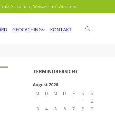
ähnitz, Schönborn, Weixdorf und Wilschdorf
ORD
GEOCACHING
KONTAKT
SEARCH
TERMINÜBERSICHT
August 2026
M
D
M
D
F
S
S
1
2
3
4
5
6
7
8
9