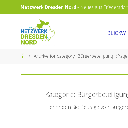
Skip
Netzwerk Dresden Nord
-
Neues aus Friedersdorf,
to
content
NETZWERK
BLICKW
DRESDEN
NORD
Home
Archive for category "Bürgerbeteiligung"
(Page
Kategorie:
Bürgerbeteiligun
Hier finden Sie Beiträge von Bürger