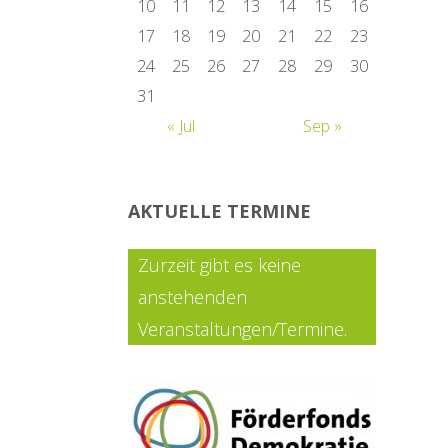
10
11
12
13
14
15
16
17
18
19
20
21
22
23
24
25
26
27
28
29
30
31
« Jul
Sep »
AKTUELLE TERMINE
Zurzeit gibt es keine
anstehenden
Veranstaltungen/Termine.