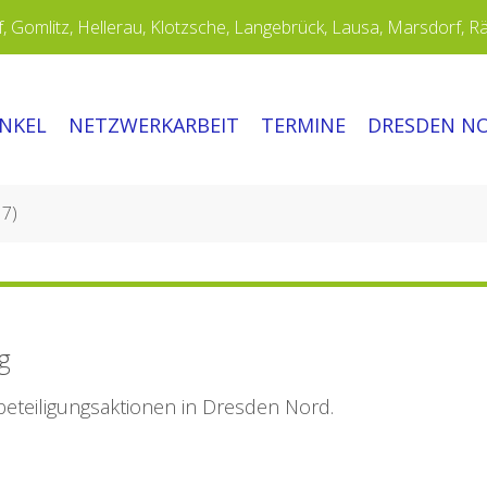
 Gomlitz, Hellerau, Klotzsche, Langebrück, Lausa, Marsdorf, R
INKEL
NETZWERKARBEIT
TERMINE
DRESDEN N
 7)
g
beteiligungsaktionen in Dresden Nord.