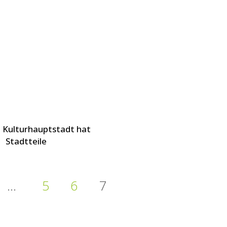
e Kulturhauptstadt hat
Stadtteile
…
5
6
7
ags-